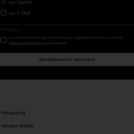
per Telefon
per E-Mail
*Pflichtfeld
Ich erkläre mich mit der Verarbeitung der eingegebenen Daten, sowie der
Datenschutzerklärung
einverstanden.
Kontaktwunsch absenden
Augsburg
Baden-Baden