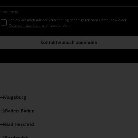
*Pflichtfeld
Ich erkläre mich mit der Verarbeitung der eingegebenen Daten, sowie der
Datenschutzerklärung
einverstanden.
Kontaktwunsch absenden
Augsburg
Baden-Baden
Bad Hersfeld
Bardowick