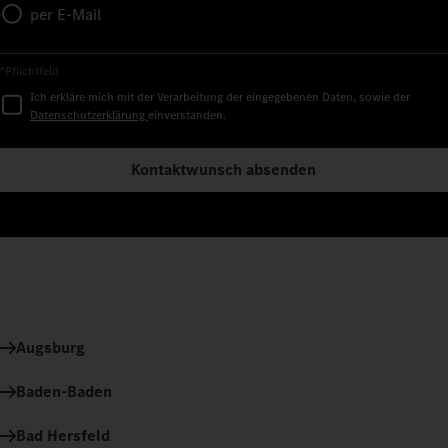
per E-Mail
*Pflichtfeld
Ich erkläre mich mit der Verarbeitung der eingegebenen Daten, sowie der
Datenschutzerklärung
einverstanden.
Kontaktwunsch absenden
Augsburg
Baden-Baden
Bad Hersfeld